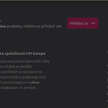
e
arrow_right_alt
Přihlásit se
hive
produkty, můžete se přihlásit zde.
čka společnosti CPI Europe
cela nové pojetí kanceláří. Díky
ce služeb se dokáže
m potřebám a nárokům na
í prostředí a podporuje růst
 V první etapě se
my
hive
h budovách v 6 zemích.