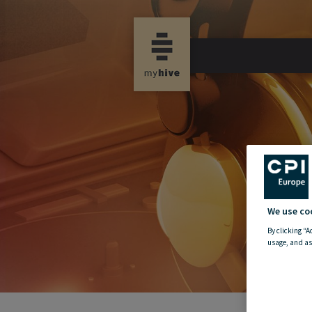
new propertynews
We use co
By clicking “A
usage, and as