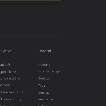
my
hive
Ostatní
Umístění
Ochrana
osobních údajů
Specifikace
kancelářského
Cookies
nábytku
Tiraz
Používání internetu
Souhlas
Úklidové služby
newsletteru