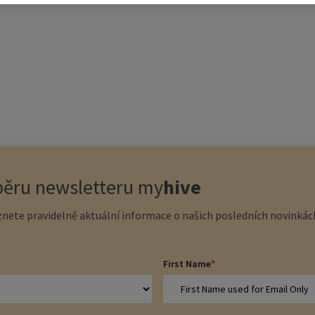
dběru newsletteru
my
hive
nete pravidelně aktuální informace o našich posledních novinkách
First Name
*