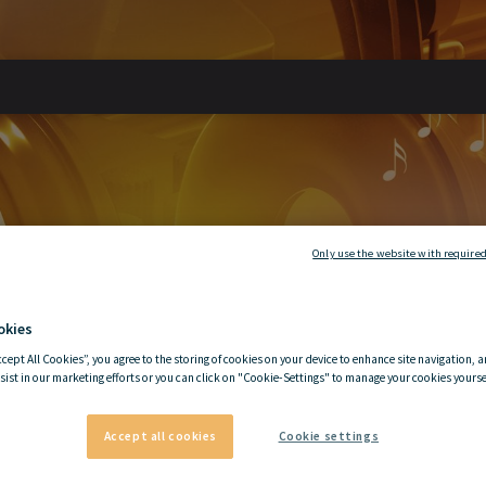
Only use the website with required
okies
ccept All Cookies”, you agree to the storing of cookies on your device to enhance site navigation, a
sist in our marketing efforts or you can click on "Cookie-Settings" to manage your cookies yoursel
Accept all cookies
Cookie settings