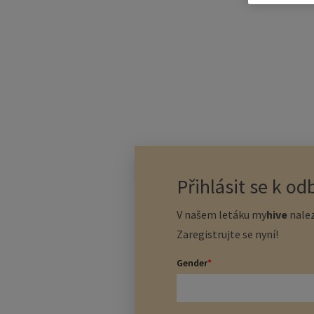
14.09.2020
Přihlásit se k o
V našem letáku
my
hive
nalez
Zaregistrujte se nyní!
Gender
*