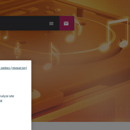
 cookies (revocation)
nalyze site
f.