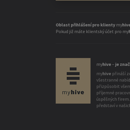
Oblast přihlášení pro klienty
my
hiv
Pokud již máte klientský účet pro
my
my
hive
–
je zna
my
hive
přináší z
všestranné nabíd
přizpůsobit vše
příjemné pracovn
úspěšných firem.
představí v našic