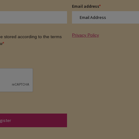
Email address
*
Privacy Policy
 be stored according to the terms
ow
*
gister