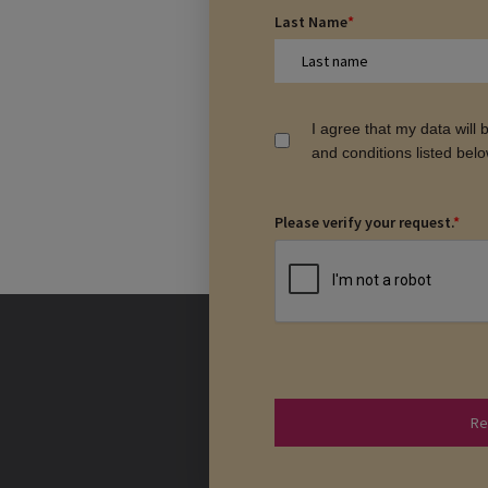
Last Name
*
I agree that my data will
and conditions listed bel
Please verify your request.
*
Re