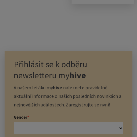
Přihlásit se k odběru
newsletteru
my
hive
V našem letáku
my
hive
naleznete pravidelně
aktuální informace o našich posledních novinkách a
nejnovějších událostech. Zaregistrujte se nyní!
Gender
*