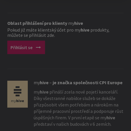
Oblast přihlášení pro klienty
my
hive
Pokud již máte klientský účet pro
my
hive
produkty,
můžete se přihlásit zde.
arrow_right_alt
Přihlásit se
my
hive
–
je značka společnosti CPI Europe
my
hive
přináší zcela nové pojetí kanceláří.
Díky všestranné nabídce služeb se dokáže
přizpůsobit všem potřebám a nárokům na
příjemné pracovní prostředí a podporuje růst
úspěšných firem. V první etapě se
my
hive
představí v našich budovách v 6 zemích.