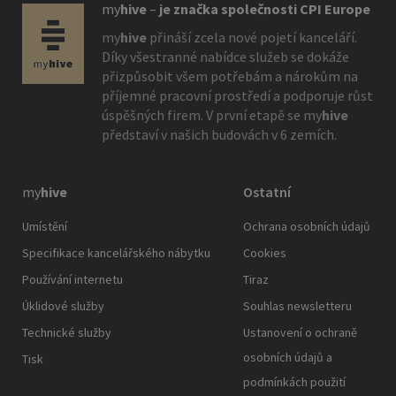
my
hive
–
je značka společnosti CPI Europe
my
hive
přináší zcela nové pojetí kanceláří.
Díky všestranné nabídce služeb se dokáže
přizpůsobit všem potřebám a nárokům na
příjemné pracovní prostředí a podporuje růst
úspěšných firem. V první etapě se
my
hive
představí v našich budovách v 6 zemích.
my
hive
Ostatní
Umístění
Ochrana osobních údajů
Specifikace kancelářského nábytku
Cookies
Používání internetu
Tiraz
Úklidové služby
Souhlas newsletteru
Technické služby
Ustanovení o ochraně
osobních údajů a
Tisk
podmínkách použití