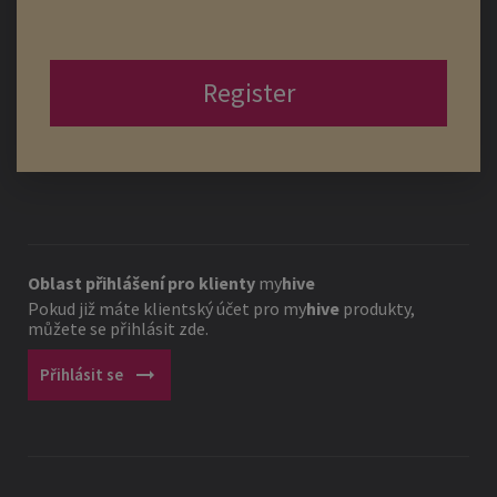
Register
Oblast přihlášení pro klienty
my
hive
Pokud již máte klientský účet pro
my
hive
produkty,
můžete se přihlásit zde.
arrow_right_alt
Přihlásit se