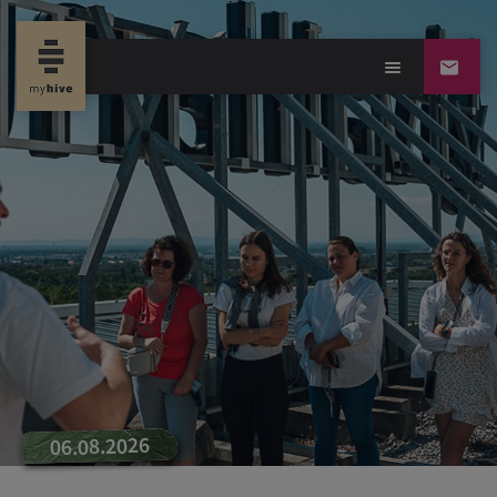
new propertyevent
06.08.2026