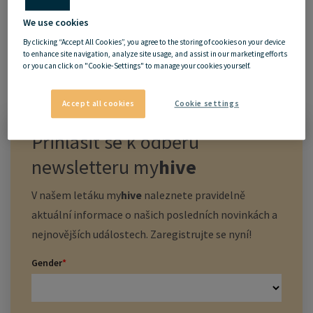
We use cookies
By clicking “Accept All Cookies”, you agree to the storing of cookies on your device
to enhance site navigation, analyze site usage, and assist in our marketing efforts
or you can click on "Cookie-Settings" to manage your cookies yourself.
Accept all cookies
Cookie settings
Přihlásit se k odběru
newsletteru
my
hive
V našem letáku
my
hive
naleznete pravidelně
aktuální informace o našich posledních novinkách a
nejnovějších událostech. Zaregistrujte se nyní!
Gender
*