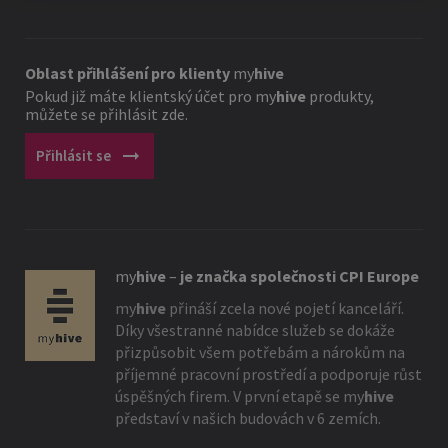
Oblast přihlášení pro klienty
my
hive
Pokud již máte klientský účet pro
my
hive
produkty,
můžete se přihlásit zde.
arrow_right_alt
Přihlásit se
my
hive
–
je značka společnosti CPI Europe
my
hive
přináší zcela nové pojetí kanceláří.
Díky všestranné nabídce služeb se dokáže
přizpůsobit všem potřebám a nárokům na
příjemné pracovní prostředí a podporuje růst
úspěšných firem. V první etapě se
my
hive
představí v našich budovách v 6 zemích.