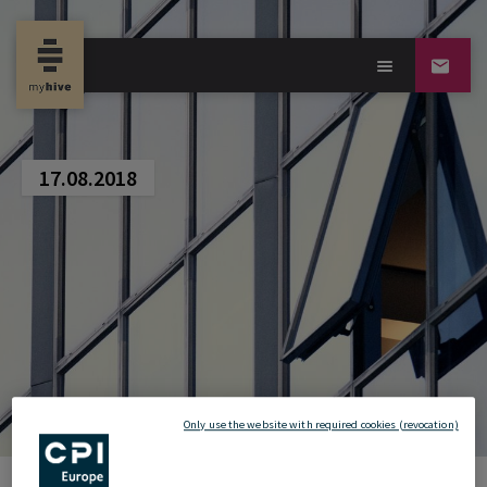
new property news
17.08.2018
Only use the website with required cookies (revocation)