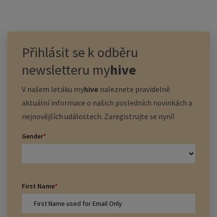
Přihlásit se k odběru
newsletteru
my
hive
V našem letáku
my
hive
naleznete pravidelně
aktuální informace o našich posledních novinkách a
nejnovějších událostech. Zaregistrujte se nyní!
Gender
*
First Name
*