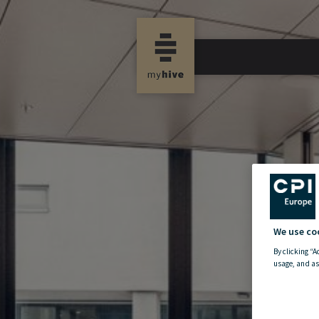
new property news
We use co
By clicking “A
usage, and as