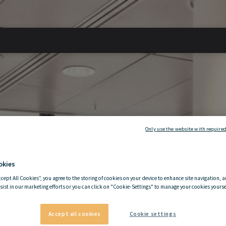
Only use the website with required
okies
ccept All Cookies”, you agree to the storing of cookies on your device to enhance site navigation, a
sist in our marketing efforts or you can click on "Cookie-Settings" to manage your cookies yoursel
Accept all cookies
Cookie settings