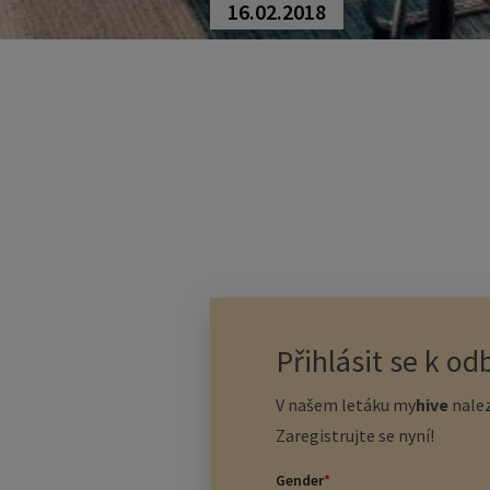
16.02.2018
Přihlásit se k o
V našem letáku
my
hive
nalez
Zaregistrujte se nyní!
Gender
*