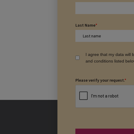
Last Name
*
I agree that my data will
and conditions listed bel
Please verify your request.
*