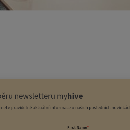
dběru newsletteru
my
hive
nete pravidelně aktuální informace o našich posledních novinkách
First Name
*