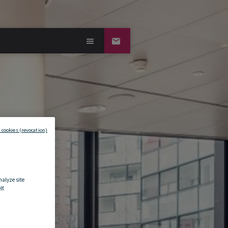
 cookies (revocation)
nalyze site
f.