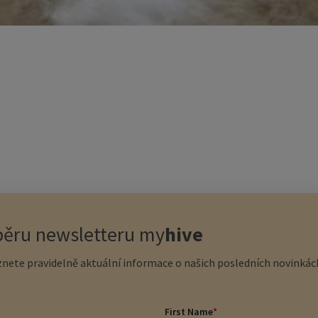
dběru newsletteru
my
hive
nete pravidelně aktuální informace o našich posledních novinkách
First Name
*