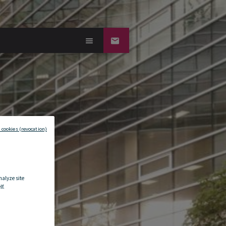
 cookies (revocation)
nalyze site
f.