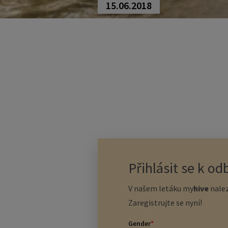
15.06.2018
Přihlásit se k o
V našem letáku
my
hive
nalez
Zaregistrujte se nyní!
Gender
*