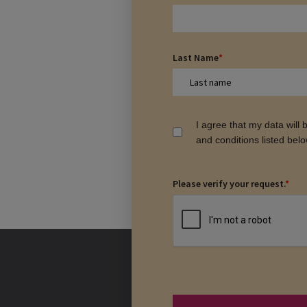
Last Name
*
I agree that my data will
and conditions listed bel
Please verify your request.
*