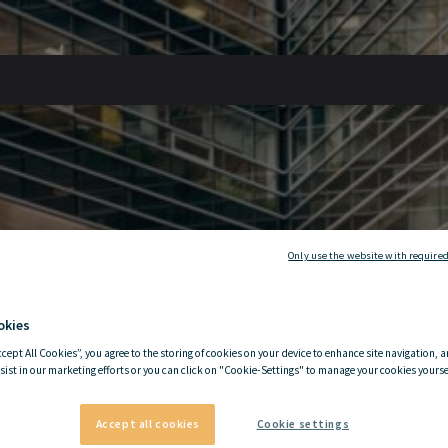
Only use the website with required
okies
ccept All Cookies”, you agree to the storing of cookies on your device to enhance site navigation, a
sist in our marketing efforts or you can click on "Cookie-Settings" to manage your cookies yoursel
Accept all cookies
Cookie settings