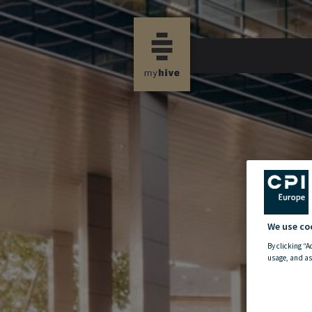
new property news
We use co
By clicking “A
usage, and as