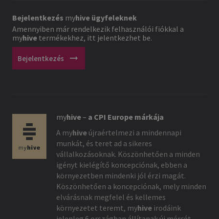
Bejelentkezés
my
hive
ügyfeleknek
Amennyiben már rendelkezik felhasználói fiókkal a
my
hive
termékekhez, itt jelentkezhet be.
arrow_right_alt
Bejelentkezés
my
hive
–
a CPI Europe márkája
A
my
hive
újraértelmezi a mindennapi
munkát, és teret ad a sikeres
vállalkozásoknak. Köszönhetően a minden
igényt kielégítő koncepciónak, ebben a
környezetben mindenki jól érzi magát.
Köszönhetően a koncepciónak, mely minden
elvárásnak megfelel és kellemes
környezetet teremt,
my
hive
irodáink
jelenleg 6 országban állítanak új mércét.