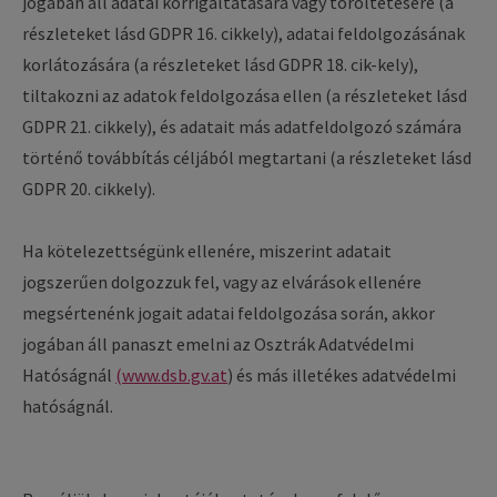
jogában áll adatai korrigáltatására vagy töröltetésére (a
részleteket lásd GDPR 16. cikkely), adatai feldolgozásának
korlátozására (a részleteket lásd GDPR 18. cik-kely),
tiltakozni az adatok feldolgozása ellen (a részleteket lásd
GDPR 21. cikkely), és adatait más adatfeldolgozó számára
történő továbbítás céljából megtartani (a részleteket lásd
GDPR 20. cikkely).
Ha kötelezettségünk ellenére, miszerint adatait
jogszerűen dolgozzuk fel, vagy az elvárások ellenére
megsértenénk jogait adatai feldolgozása során, akkor
jogában áll panaszt emelni az Osztrák Adatvédelmi
Hatóságnál
(www.dsb.gv.at
) és más illetékes adatvédelmi
hatóságnál.