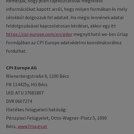
Reméljük, hogy jelen tájékoztatóval megfelelő
információkat kapott arról, hogy milyen formában és mely
célokból dolgozzuk fel adatait. Ha mégis lennének adatai
feldolgozásával kapcsolatosan kérdései, akkor egy itt
https://cpi-europe.com/en/gdpr
megnyitható we-bes űrlap
formájában az CPI Europe adatvédelmi koordinátorához
fordulhat.
CPI Europe AG
Wienerbergstraße 9, 1100 Bécs
FN 114425y, HG Bécs
UID: ATU 37681807
DVR 0607274
Illetékes felügyeleti hatóság:
Pénzpiaci Felügyelet, Otto-Wagner-Platz 5, 1090
Bécs,
www.fma.gv.at