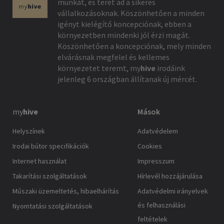
munkát, és teret ad a sikeres
vállalkozásoknak. Köszönhetően a minden
igényt kielégítő koncepciónak, ebben a
környezetben mindenki jól érzi magát.
Köszönhetően a koncepciónak, mely minden
elvárásnak megfelel és kellemes
környezetet teremt,
my
hive
irodáink
jelenleg 6 országban állítanak új mércét.
my
hive
Mások
Helyszínek
Adatvédelem
Irodai bútor specifikációk
Cookies
Internet használat
Impresszum
Takarítási szolgáltatások
Hírlevél hozzájárulása
Műszaki üzemeltetés, hibaelhárítás
Adatvédelmi irányelvek
és felhasználási
Nyomtatási szolgáltatások
feltételek