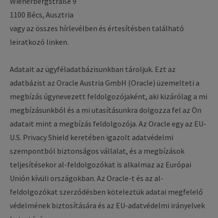
Wienerbergstraße 9
1100 Bécs, Ausztria
vagy az összes hírlevélben és értesítésben található
leiratkozó linken.
Adatait az ügyféladatbázisunkban tároljuk. Ezt az
adatbázist az Oracle Austria GmbH (Oracle) üzemelteti a
megbízás úgynevezett feldolgozójaként, aki kizárólag a mi
megbízásunkból és a mi utasításunkra dolgozza fel az Ön
adatait mint a megbízás feldolgozója. Az Oracle egy az EU-
U.S. Privacy Shield keretében igazolt adatvédelmi
szempontból biztonságos vállalat, és a megbízások
teljesítésekor al-feldolgozókat is alkalmaz az Európai
Unión kívüli országokban. Az Oracle-t és az al-
feldolgozókat szerződésben köteleztük adatai megfelelő
védelmének biztosítására és az EU-adatvédelmi irányelvek