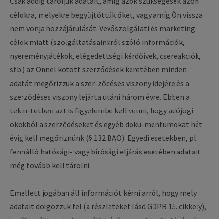
Csak addig tároljuk adatait, amíg azok szükségesek azon
célokra, melyekre begyűjtöttük őket, vagy amíg Ön vissza
nem vonja hozzájárulását. Vevőszolgálati és marketing
célok miatt (szolgáltatásainkról szóló információk,
nyereményjátékok, elégedettségi kérdőívek, csereakciók,
stb.) az Önnel kötött szerződések keretében minden
adatát megőrizzük a szer-ződéses viszony idejére és a
szerződéses viszony lejárta utáni három évre. Ebben a
tekin-tetben azt is figyelembe kell venni, hogy adójogi
okokból a szerződéseket és egyéb doku-mentumokat hét
évig kell megőriznünk (§ 132 BAO). Egyedi esetekben, pl.
fennálló hatósági- vagy bírósági eljárás esetében adatait
még tovább kell tárolni.
Emellett jogában áll információt kérni arról, hogy mely
adatait dolgozzuk fel (a részleteket lásd GDPR 15. cikkely),