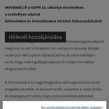
INFORMÁCIÓ a GDPR 13. cikkelye értelmében
a személyes adatok
hírlevelekre és értesítésekre történő felhasználásáról
Hírlevél hozzájárulása
Adatai biztonságban vannak nálunk! Kötelességünk adatait
megóvni, és ezt a feladatot ko-molyan is vesszük. Kérjük,
szakítson időt a jelen tájékoztatóra, és informálódjon
arról, hogy miért gyűjtjük adatait és milyen formában
dolgozzuk fel őket.
A hírlevelünkre és/vagy blogunkra való regisztráció során
megadta vezeték- és keresztnevét, valamint e-mail címét,
és beleegyezett abba, hogy ezen személyes adatokat
feldolgozzuk azért, hogy hírleveleket és az CPI Europe
Only use the website with required cookies (revocation)