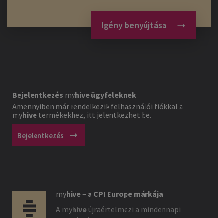
Igény benyújtása
Bejelentkezés
my
hive
ügyfeleknek
Amennyiben már rendelkezik felhasználói fiókkal a
my
hive
termékekhez, itt jelentkezhet be.
arrow_right_alt
Bejelentkezés
my
hive
–
a CPI Europe márkája
A
my
hive
újraértelmezi a mindennapi