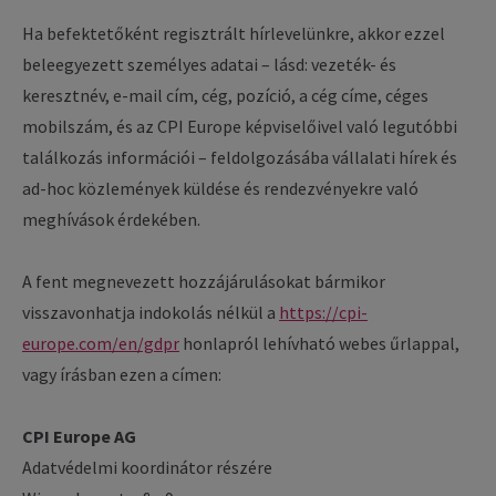
Ha befektetőként regisztrált hírlevelünkre, akkor ezzel
beleegyezett személyes adatai – lásd: vezeték- és
keresztnév, e-mail cím, cég, pozíció, a cég címe, céges
mobilszám, és az CPI Europe képviselőivel való legutóbbi
találkozás információi – feldolgozásába vállalati hírek és
ad-hoc közlemények küldése és rendezvényekre való
meghívások érdekében.
A fent megnevezett hozzájárulásokat bármikor
visszavonhatja indokolás nélkül a
https://cpi-
europe.com/en/gdpr
honlapról lehívható webes űrlappal,
vagy írásban ezen a címen:
CPI Europe AG
Adatvédelmi koordinátor részére