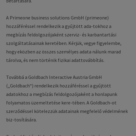
betartására.
A Primeone business solutions GmbH (primeone)
hozzáféréssel rendelkezik a gyűjtött ada-tokhoz a
megbízás feldolgozójaként szerviz- és karbantartási
szolgáltatásainak keretében. Kérjük, vegye figyelembe,
hogy eközben az összes személyes adata nálunk marad
tárolva, és nem történik fizikai adattovábbítás.
Továbbá a Goldbach Interactive Austria GmbH
(„Goldbach“) rendelkezik hozzáféréssel a gyűjtött
adatokhoz a megbízás feldolgozójaként a honlapunk
folyamatos üzemeltetése kere-tében. A Goldbach-ot
szerződéssel kötelezzük adatainak megfelelő védelmének
biz-tosítására.