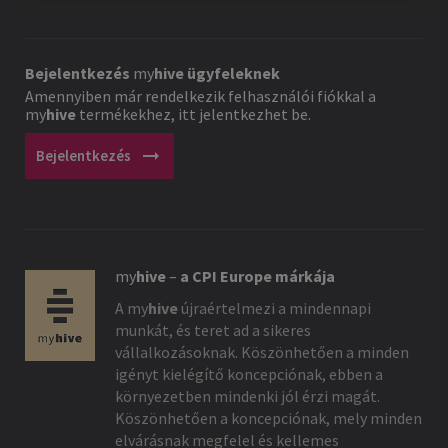
Bejelentkezés
my
hive
ügyfeleknek
Amennyiben már rendelkezik felhasználói fiókkal a
my
hive
termékekhez, itt jelentkezhet be.
arrow_right_alt
Bejelentkezés
my
hive
–
a CPI Europe márkája
A
my
hive
újraértelmezi a mindennapi
munkát, és teret ad a sikeres
vállalkozásoknak. Köszönhetően a minden
igényt kielégítő koncepciónak, ebben a
környezetben mindenki jól érzi magát.
Köszönhetően a koncepciónak, mely minden
elvárásnak megfelel és kellemes