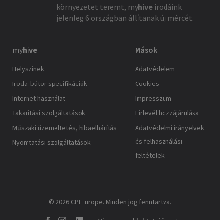
környezetet teremt,
my
hive
irodáink
jelenleg 6 országban állítanak új mércét.
my
hive
Mások
Helyszínek
Adatvédelem
Irodai bútor specifikációk
Cookies
Internet használat
Impresszum
Takarítási szolgáltatások
Hírlevél hozzájárulása
Műszaki üzemeltetés, hibaelhárítás
Adatvédelmi irányelvek
és felhasználási
Nyomtatási szolgáltatások
feltételek
© 2026 CPI Europe. Minden jog fenntartva.