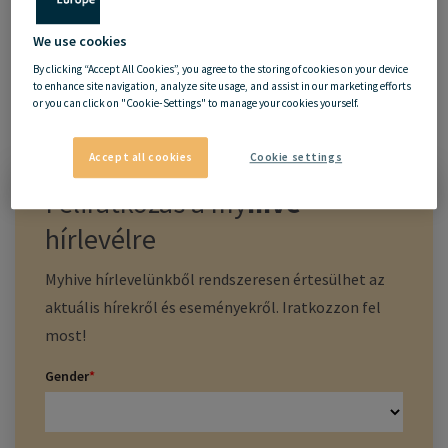
We use cookies
By clicking “Accept All Cookies”, you agree to the storing of cookies on your device
to enhance site navigation, analyze site usage, and assist in our marketing efforts
or you can click on "Cookie-Settings" to manage your cookies yourself.
20.02.2020
Accept all cookies
Cookie settings
Feliratkozás a
my
hive
hírlevélre
Myhive hírlevelünkből rendszeresen értesülhet az
aktuális hírekről és eseményekről. Iratkozzon fel
most!
Gender
*