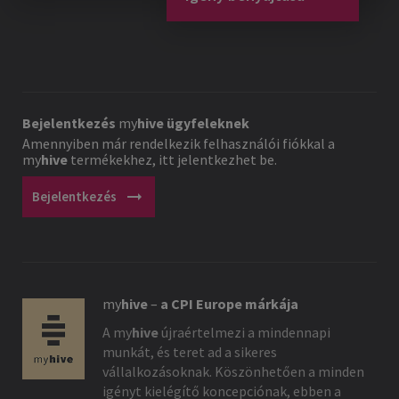
Bejelentkezés
my
hive
ügyfeleknek
Amennyiben már rendelkezik felhasználói fiókkal a
my
hive
termékekhez, itt jelentkezhet be.
arrow_right_alt
Bejelentkezés
my
hive
–
a CPI Europe márkája
A
my
hive
újraértelmezi a mindennapi
munkát, és teret ad a sikeres
vállalkozásoknak. Köszönhetően a minden
igényt kielégítő koncepciónak, ebben a