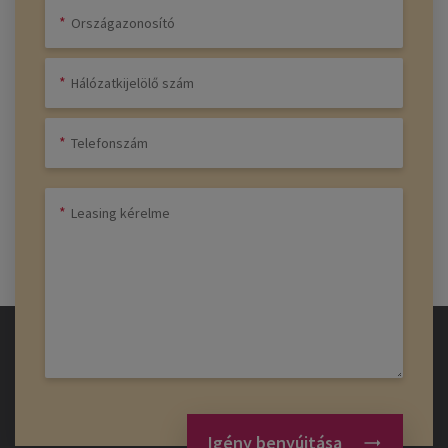
Igény benyújtása