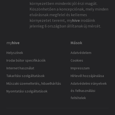
környezetben mindenki jól érzi magát.
Köszönhetően a koncepciónak, mely minden
elvárásnak megfelel és kellemes
környezetet teremt,
my
hive
irodáink
jelenleg 6 országban állítanak új mércét.
my
hive
Mások
Helyszínek
Adatvédelem
Irodai bútor specifikációk
Cookies
Internet használat
Impresszum
Takarítási szolgáltatások
Hírlevél hozzájárulása
Műszaki üzemeltetés, hibaelhárítás
Adatvédelmi irányelvek
és felhasználási
Nyomtatási szolgáltatások
feltételek