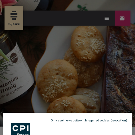
new propertynews
12.02.2025
Only use the website with required cookies (revocation)