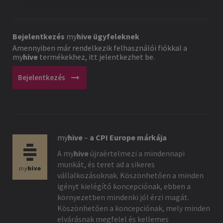
Bejelentkezés
my
hive
ügyfeleknek
Amennyiben már rendelkezik felhasználói fiókkal a
my
hive
termékekhez, itt jelentkezhet be.
arrow_right_alt
Bejelentkezés
my
hive
–
a CPI Europe márkája
A
my
hive
újraértelmezi a mindennapi
munkát, és teret ad a sikeres
vállalkozásoknak. Köszönhetően a minden
igényt kielégítő koncepciónak, ebben a
környezetben mindenki jól érzi magát.
Köszönhetően a koncepciónak, mely minden
elvárásnak megfelel és kellemes