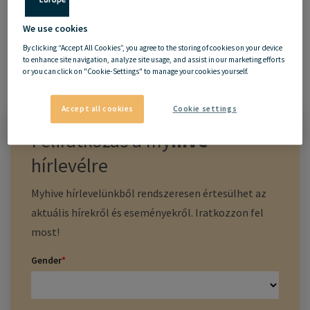
We use cookies
By clicking “Accept All Cookies”, you agree to the storing of cookies on your device
to enhance site navigation, analyze site usage, and assist in our marketing efforts
or you can click on "Cookie-Settings" to manage your cookies yourself.
Accept all cookies
Cookie settings
Feliratkozás a
my
hive
hírlevélre
Myhive hírlevelünkből rendszeresen értesülhet az
aktuális hírekről és eseményekről. Iratkozzon fel
most!
Gender
*