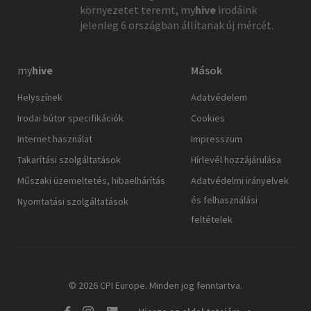
környezetet teremt,
my
hive
irodáink
jelenleg 6 országban állítanak új mércét.
my
hive
Mások
Helyszínek
Adatvédelem
Irodai bútor specifikációk
Cookies
Internet használat
Impresszum
Takarítási szolgáltatások
Hírlevél hozzájárulása
Műszaki üzemeltetés, hibaelhárítás
Adatvédelmi irányelvek
és felhasználási
Nyomtatási szolgáltatások
feltételek
© 2026 CPI Europe. Minden jog fenntartva.