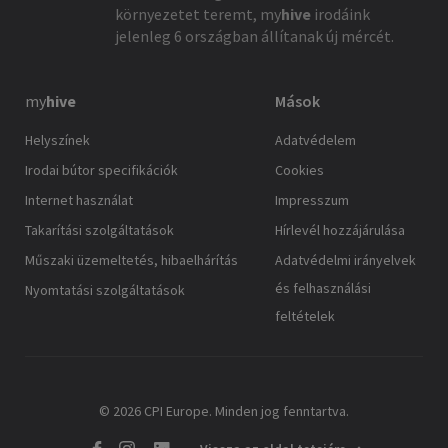
környezetet teremt,
my
hive
irodáink
jelenleg 6 országban állítanak új mércét.
my
hive
Mások
Helyszínek
Adatvédelem
Irodai bútor specifikációk
Cookies
Internet használat
Impresszum
Takarítási szolgáltatások
Hírlevél hozzájárulása
Műszaki üzemeltetés, hibaelhárítás
Adatvédelmi irányelvek
és felhasználási
Nyomtatási szolgáltatások
feltételek
© 2026 CPI Europe. Minden jog fenntartva.