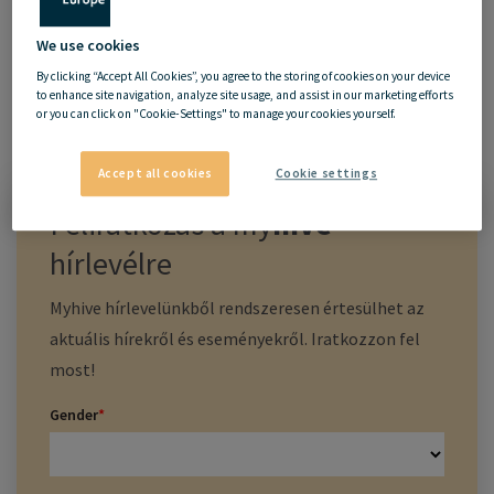
We use cookies
By clicking “Accept All Cookies”, you agree to the storing of cookies on your device
to enhance site navigation, analyze site usage, and assist in our marketing efforts
or you can click on "Cookie-Settings" to manage your cookies yourself.
Accept all cookies
Cookie settings
Feliratkozás a
my
hive
hírlevélre
Myhive hírlevelünkből rendszeresen értesülhet az
aktuális hírekről és eseményekről. Iratkozzon fel
most!
Gender
*