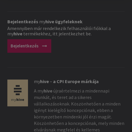
Bejelentkezés
my
hive
ügyfeleknek
Amennyiben már rendelkezik felhasználói fiókkal a
my
hive
termékekhez, itt jelentkezhet be.
arrow_right_alt
Bejelentkezés
my
hive
–
a CPI Europe márkája
A
my
hive
újraértelmezi a mindennapi
munkát, és teret ad a sikeres
vállalkozásoknak. Köszönhetően a minden
igényt kielégítő koncepciónak, ebben a
környezetben mindenki jól érzi magát.
Köszönhetően a koncepciónak, mely minden
elvárásnak megfelel és kellemes