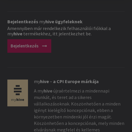
Bejelentkezés
my
hive
ügyfeleknek
Amennyiben már rendelkezik felhasználói fiókkal a
my
hive
termékekhez, itt jelentkezhet be.
arrow_right_alt
Bejelentkezés
my
hive
–
a CPI Europe márkája
A
my
hive
újraértelmezi a mindennapi
munkát, és teret ad a sikeres
vállalkozásoknak. Köszönhetően a minden
igényt kielégítő koncepciónak, ebben a
környezetben mindenki jól érzi magát.
Köszönhetően a koncepciónak, mely minden
elvárásnak megfelel és kellemes