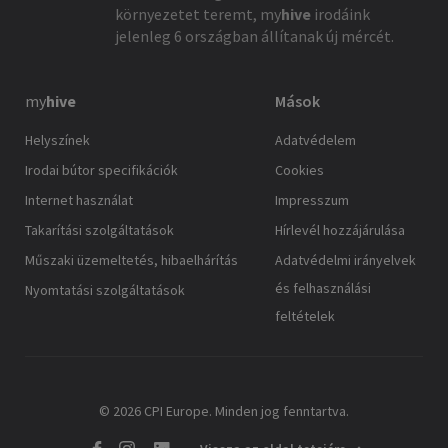
környezetet teremt,
my
hive
irodáink
jelenleg 6 országban állítanak új mércét.
my
hive
Mások
Helyszínek
Adatvédelem
Irodai bútor specifikációk
Cookies
Internet használat
Impresszum
Takarítási szolgáltatások
Hírlevél hozzájárulása
Műszaki üzemeltetés, hibaelhárítás
Adatvédelmi irányelvek
és felhasználási
Nyomtatási szolgáltatások
feltételek
© 2026 CPI Europe. Minden jog fenntartva.