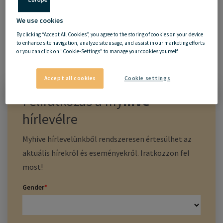
We use cookies
By clicking “Accept All Cookies”, you agree to the storing of cookies on your device
to enhance site navigation, analyze site usage, and assist in our marketing efforts
or you can click on "Cookie-Settings" to manage your cookies yourself.
26.05.2020
Accept all cookies
Cookie settings
Feliratkozás a
my
hive
hírlevélre
Myhive hírlevelünkből rendszeresen értesülhet az
aktuális hírekről és eseményekről. Iratkozzon fel
most!
Gender
*