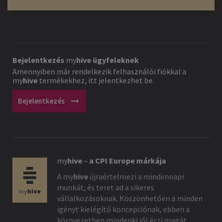
Bejelentkezés
my
hive
ügyfeleknek
Amennyiben már rendelkezik felhasználói fiókkal a
my
hive
termékekhez, itt jelentkezhet be.
arrow_right_alt
Bejelentkezés
my
hive
–
a CPI Europe márkája
A
my
hive
újraértelmezi a mindennapi
munkát, és teret ad a sikeres
vállalkozásoknak. Köszönhetően a minden
igényt kielégítő koncepciónak, ebben a
környezetben mindenki jól érzi magát.