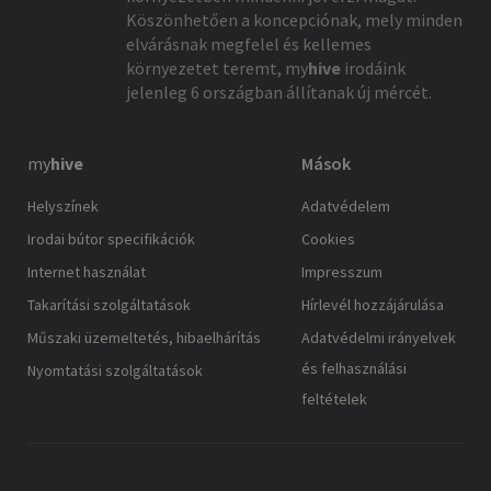
Köszönhetően a koncepciónak, mely minden
elvárásnak megfelel és kellemes
környezetet teremt,
my
hive
irodáink
jelenleg 6 országban állítanak új mércét.
my
hive
Mások
Helyszínek
Adatvédelem
Irodai bútor specifikációk
Cookies
Internet használat
Impresszum
Takarítási szolgáltatások
Hírlevél hozzájárulása
Műszaki üzemeltetés, hibaelhárítás
Adatvédelmi irányelvek
és felhasználási
Nyomtatási szolgáltatások
feltételek