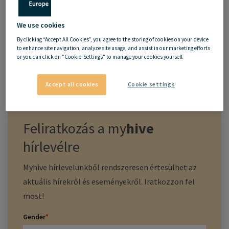
We use cookies
By clicking “Accept All Cookies”, you agree to the storing of cookies on your device
to enhance site navigation, analyze site usage, and assist in our marketing efforts
or you can click on "Cookie-Settings" to manage your cookies yourself.
Accept all cookies
Cookie settings
Feliratkozás a
my
hive
hírlevélre
Myhive hírlevelünkből rendszeresen értesülhet az
aktuális hírekről és eseményekről. Iratkozzon fel
most!
Gender
*