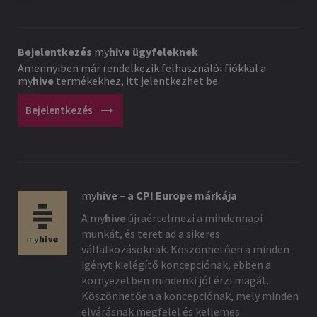
Bejelentkezés
my
hive
ügyfeleknek
Amennyiben már rendelkezik felhasználói fiókkal a
my
hive
termékekhez, itt jelentkezhet be.
arrow_right_alt
Bejelentkezés
my
hive
–
a CPI Europe márkája
A
my
hive
újraértelmezi a mindennapi
munkát, és teret ad a sikeres
vállalkozásoknak. Köszönhetően a minden
igényt kielégítő koncepciónak, ebben a
környezetben mindenki jól érzi magát.
Köszönhetően a koncepciónak, mely minden
elvárásnak megfelel és kellemes