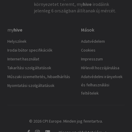
környezetet teremt,
my
hive
irodáink
jelenleg 6 országban állítanak új mércét.
my
hive
Mások
Helyszínek
Adatvédelem
Irodai bútor specifikációk
Cookies
Internet használat
Impresszum
Takarítási szolgáltatások
Hírlevél hozzájárulása
Műszaki üzemeltetés, hibaelhárítás
Adatvédelmi irányelvek
és felhasználási
Nyomtatási szolgáltatások
feltételek
© 2026 CPI Europe. Minden jog fenntartva.