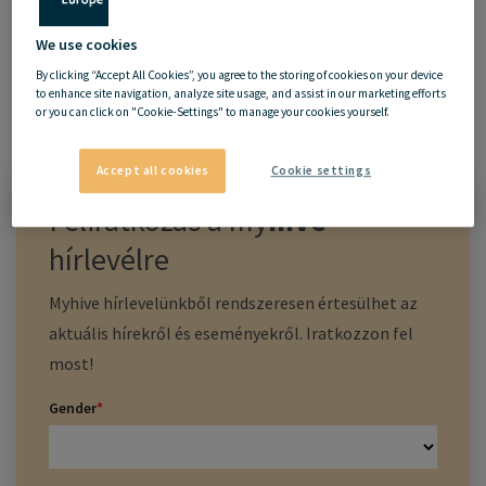
We use cookies
By clicking “Accept All Cookies”, you agree to the storing of cookies on your device
to enhance site navigation, analyze site usage, and assist in our marketing efforts
or you can click on "Cookie-Settings" to manage your cookies yourself.
Accept all cookies
Cookie settings
Feliratkozás a
my
hive
hírlevélre
Myhive hírlevelünkből rendszeresen értesülhet az
aktuális hírekről és eseményekről. Iratkozzon fel
most!
Gender
*