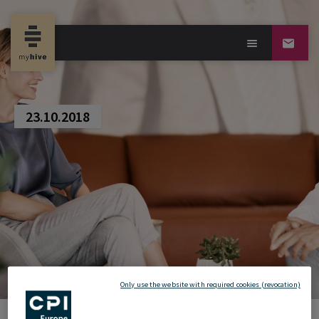
new property news
23.10.2018
Only use the website with required cookies (revocation)